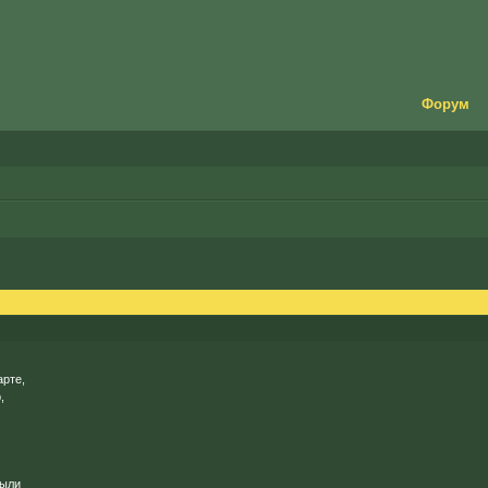
Форум
арте,
,
пыли