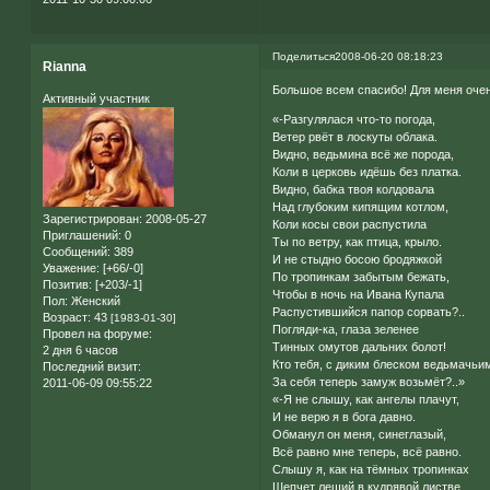
Поделиться
2008-06-20 08:18:23
Rianna
Большое всем спасибо! Для меня очень
Активный участник
«-Разгулялася что-то погода,
Ветер рвёт в лоскуты облака.
Видно, ведьмина всё же порода,
Коли в церковь идёшь без платка.
Видно, бабка твоя колдовала
Над глубоким кипящим котлом,
Зарегистрирован
: 2008-05-27
Коли косы свои распустила
Приглашений:
0
Ты по ветру, как птица, крыло.
Сообщений:
389
И не стыдно босою бродяжкой
Уважение:
[+66/-0]
По тропинкам забытым бежать,
Позитив:
[+203/-1]
Чтобы в ночь на Ивана Купала
Пол:
Женский
Распустившийся папор сорвать?..
Возраст:
43
[1983-01-30]
Погляди-ка, глаза зеленее
Провел на форуме:
Тинных омутов дальних болот!
2 дня 6 часов
Кто тебя, с диким блеском ведьмачьи
Последний визит:
За себя теперь замуж возьмёт?..»
2011-06-09 09:55:22
«-Я не слышу, как ангелы плачут,
И не верю я в бога давно.
Обманул он меня, синеглазый,
Всё равно мне теперь, всё равно.
Слышу я, как на тёмных тропинках
Шепчет леший в кудрявой листве,