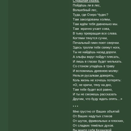
Страшная сказка.
Пойдёшь ли в лес,
Волшебный лес,
Туда, где Озеро Чудес?
Там заколдованы холмы,
Там ждём тебя давненько мы.
Там мрачно ухает сова,
В тьму превращая все слова.
Когтями тянутся сучки,
Печальный гимн поют сверчки.
Здесь тролли тебе свяжут ноги,
Ты не найдёшь назад дороги.
А эльфы вкруг пойдут плясать,
И лишь в глазах будет мелькать.
Со стоном упадёшь в траву
И вспомнишь древнюю молву:
Нельзя русалкам доверять,
Коль жизнь не хочешь потерять:
«О, не кричи, тяну на дно,
Там тебе будет всё равно,
И ты не сможешь рассказать
Другим, что буду ждать опять…»
* * *
Мне грустно от Ваших объятий
От Ваших надутых стихов
От шуток, фривольных и плоских,
От сладких тяжёлых духов.
Вы мните себя Казановой,