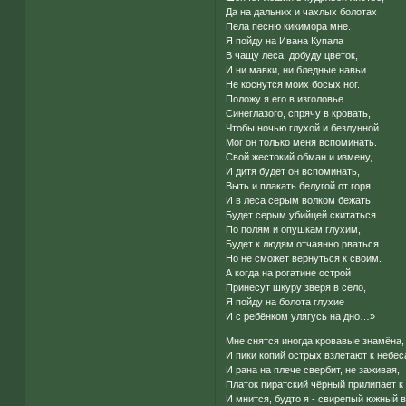
Да на дальних и чахлых болотах
Пела песню кикимора мне.
Я пойду на Ивана Купала
В чащу леса, добуду цветок,
И ни мавки, ни бледные навьи
Не коснутся моих босых ног.
Положу я его в изголовье
Синеглазого, спрячу в кровать,
Чтобы ночью глухой и безлунной
Мог он только меня вспоминать.
Свой жестокий обман и измену,
И дитя будет он вспоминать,
Выть и плакать белугой от горя
И в леса серым волком бежать.
Будет серым убийцей скитаться
По полям и опушкам глухим,
Будет к людям отчаянно рваться
Но не сможет вернуться к своим.
А когда на рогатине острой
Принесут шкуру зверя в село,
Я пойду на болота глухие
И с ребёнком улягусь на дно…»
Мне снятся иногда кровавые знамёна,
И пики копий острых взлетают к небес
И рана на плече свербит, не заживая,
Платок пиратский чёрный прилипает 
И мнится, будто я - свирепый южный в