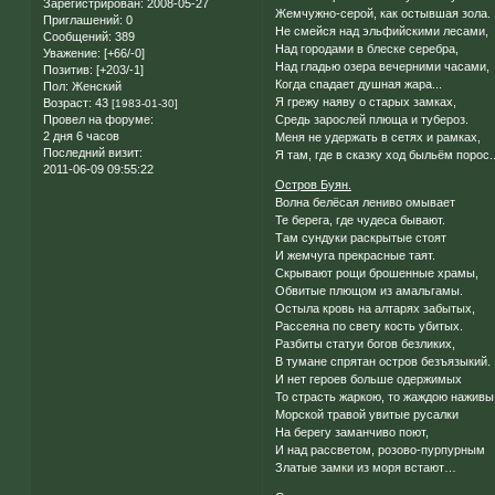
Зарегистрирован
: 2008-05-27
Жемчужно-серой, как остывшая зола.
Приглашений:
0
Не смейся над эльфийскими лесами,
Сообщений:
389
Над городами в блеске серебра,
Уважение:
[+66/-0]
Над гладью озера вечерними часами,
Позитив:
[+203/-1]
Когда спадает душная жара...
Пол:
Женский
Я грежу наяву о старых замках,
Возраст:
43
[1983-01-30]
Провел на форуме:
Средь зарослей плюща и тубероз.
2 дня 6 часов
Меня не удержать в сетях и рамках,
Последний визит:
Я там, где в сказку ход быльём порос..
2011-06-09 09:55:22
Остров Буян.
Волна белёсая лениво омывает
Те берега, где чудеса бывают.
Там сундуки раскрытые стоят
И жемчуга прекрасные таят.
Скрывают рощи брошенные храмы,
Обвитые плющом из амальгамы.
Остыла кровь на алтарях забытых,
Рассеяна по свету кость убитых.
Разбиты статуи богов безликих,
В тумане спрятан остров безъязыкий.
И нет героев больше одержимых
То страсть жаркою, то жаждою наживы.
Морской травой увитые русалки
На берегу заманчиво поют,
И над рассветом, розово-пурпурным
Златые замки из моря встают…