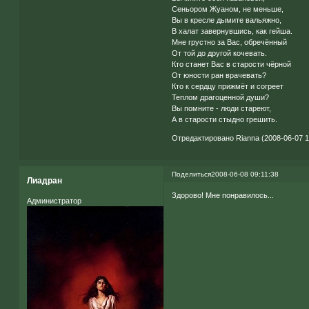
Сеньором Жуаном, не меньше,
Вы в кресле дымите вальяжно,
В халат завернувшись, как гейша.
Мне грустно за Вас, обречённый
От той до другой кочевать.
Кто станет Вас в старости чёрной
От юности ран врачевать?
Кто к сердцу прижмёт и согреет
Теплом драгоценной души?
Вы помните - люди стареют,
А в старости стыдно грешить.
Отредактировано Rianna (2008-06-07 1
Поделиться
2008-06-08 09:11:38
Лиадран
Здорово! Мне понравилось...
Администратор