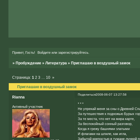
Привет, Гость!
Войдите
или
зарегистрируйтесь
.
»
Пробуждение
»
Литература
»
Приглашаю в воздушный замок
Страница:
1
2
3
…
10
»
Приглашаю в воздушный замок
Поделиться
2008-06-07 13:27:58
Rianna
* * *
Активный участник
Не упрекай меня за сны о Древней Сп
За путешествия к подножью Бурых гор
За те места, что нет на мира карте,
За беспокойный сонный разговор,
Когда я грежу башнями златыми
И флагами на шпиле, как игла,
Забытой крепостью в тумане лунной 