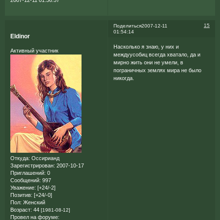
2007-12-11 01:36:57
15
Поделиться
2007-12-11
01:54:14
Eldinor
Насколько я знаю, у них и
Активный участник
междуусобиц всегда хватало, да и
мирно жить они не умели, в
пограничных землях мира не было
никогда.
Откуда:
Оссирианд
Зарегистрирован
: 2007-10-17
Приглашений:
0
Сообщений:
997
Уважение:
[+24/-2]
Позитив:
[+24/-0]
Пол:
Женский
Возраст:
44
[1981-08-12]
Провел на форуме: