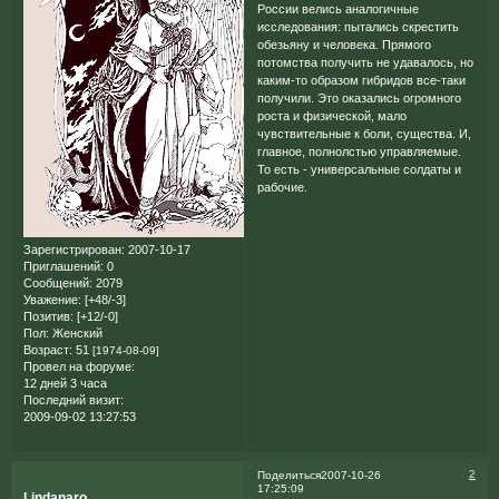
России велись аналогичные
исследования: пытались скрестить
обезьяну и человека. Прямого
потомства получить не удавалось, но
каким-то образом гибридов все-таки
получили. Это оказались огромного
роста и физической, мало
чувствительные к боли, существа. И,
главное, полнолстью управляемые.
То есть - универсальные солдаты и
рабочие.
Зарегистрирован
: 2007-10-17
Приглашений:
0
Сообщений:
2079
Уважение:
[+48/-3]
Позитив:
[+12/-0]
Пол:
Женский
Возраст:
51
[1974-08-09]
Провел на форуме:
12 дней 3 часа
Последний визит:
2009-09-02 13:27:53
2
Поделиться
2007-10-26
17:25:09
Lindanaro