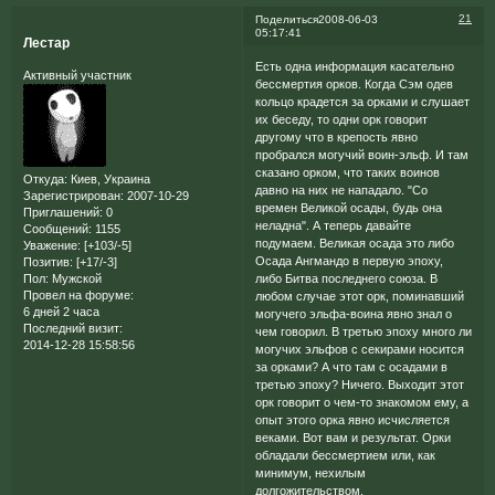
21
Поделиться
2008-06-03
05:17:41
Лестар
Есть одна информация касательно
Активный участник
бессмертия орков. Когда Сэм одев
кольцо крадется за орками и слушает
их беседу, то одни орк говорит
другому что в крепость явно
пробрался могучий воин-эльф. И там
сказано орком, что таких воинов
Откуда:
Киев, Украина
давно на них не нападало. "Со
Зарегистрирован
: 2007-10-29
времен Великой осады, будь она
Приглашений:
0
неладна". А теперь давайте
Сообщений:
1155
подумаем. Великая осада это либо
Уважение:
[+103/-5]
Осада Ангмандо в первую эпоху,
Позитив:
[+17/-3]
либо Битва последнего союза. В
Пол:
Мужской
Провел на форуме:
любом случае этот орк, поминавший
6 дней 2 часа
могучего эльфа-воина явно знал о
Последний визит:
чем говорил. В третью эпоху много ли
2014-12-28 15:58:56
могучих эльфов с секирами носится
за орками? А что там с осадами в
третью эпоху? Ничего. Выходит этот
орк говорит о чем-то знакомом ему, а
опыт этого орка явно исчисляется
веками. Вот вам и результат. Орки
обладали бессмертием или, как
минимум, нехилым
долгожительством.