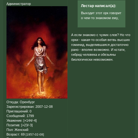
Администратор
Лестар написал(а):
Выходит этот орк говорит
о чем-то знакомом ему,
А если знакомо с чужих слов? Но что
орки - какая-то особая ветвь высших
гоминид, выделившаяся достаточно
рано - вполне возможно. И кстати,
гибрид человека и обезьяны
биологически невозможен.
Откуда:
Оренбург
Зарегистрирован
: 2007-12-08
Приглашений:
0
Сообщений:
1799
Уважение:
[+144/-4]
Позитив:
[+23/-3]
Пол:
Женский
Возраст:
69
[1957-02-08]