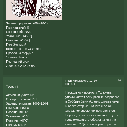
Зарегистрирован
: 2007-10-17
Приглашений:
0
Сообщений:
2079
Уважение:
[+48/-3]
Позитив:
[+12/-0]
Пол:
Женский
Возраст:
51
[1974-08-09]
Провел на форуме:
12 дней 3 часа
Последний визит:
2009-09-02 13:27:53
10
Поделиться
2007-12-10
03:35:06
Togamir
Насколько я помню, у Толкиена
Активный участник
упоминаются орки разных возрастов,
Откуда:
Togamir-HALL
в Хоббите были более молодые орки
Зарегистрирован
: 2007-12-09
и более старые. Однако ж те же
Приглашений:
0
эльфы со временем не меняются.
Сообщений:
12
Вернее, не меняются внешне. Тут не
Уважение:
[+1/-0]
надо смешивать образы из книги и
Позитив:
[+0/-0]
фильма. У Джексона орки - просто
Пол:
Мужской