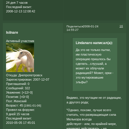
24 дня 7 часов
Последний визит:
2008-12-13 12:08:42
16
Поделиться
2008-01-24
14:55:27
Isilnare
Активный участник
Lindanaro написал(а):
Да это не только пытки,
им пластическую
операцию пришлось бы
сделать...слуушай, а
может их облучали
радиацией? Может, орки -
Откуда:
Днепропетровск
это мутировавшие
Зарегистрирован
: 2007-12-07
эльфы?
Приглашений:
0
Сообщений:
322
Уважение:
[+12/-0]
Позитив:
[+0/-0]
Видимо, это мутации не от радиации,
Пол:
Женский
а другого рода;
Возраст:
45
[1981-01-06]
Провел на форуме:
"Однако, похоже, лучше всего
9 дней 15 часов
считать, что развращающая сила
Последний визит:
Мелькора всегда
2010-05-05 17:45:01
действует - или, по крайней мере,
начинает действовать, - на