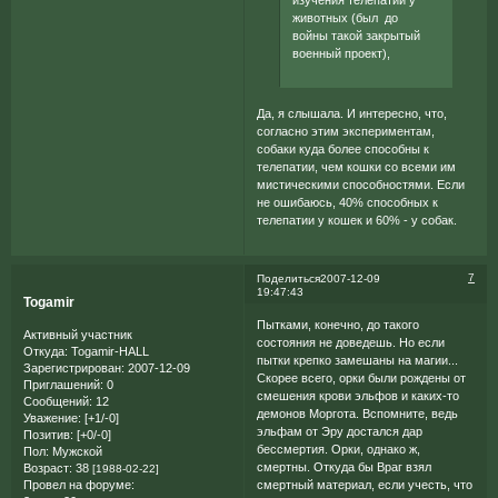
животных (был до
войны такой закрытый
военный проект),
Да, я слышала. И интересно, что,
согласно этим экспериментам,
собаки куда более способны к
телепатии, чем кошки со всеми им
мистическими способностями. Если
не ошибаюсь, 40% способных к
телепатии у кошек и 60% - у собак.
7
Поделиться
2007-12-09
19:47:43
Togamir
Пытками, конечно, до такого
Активный участник
состояния не доведешь. Но если
Откуда:
Togamir-HALL
пытки крепко замешаны на магии...
Зарегистрирован
: 2007-12-09
Скорее всего, орки были рождены от
Приглашений:
0
смешения крови эльфов и каких-то
Сообщений:
12
демонов Моргота. Вспомните, ведь
Уважение:
[+1/-0]
эльфам от Эру достался дар
Позитив:
[+0/-0]
бессмертия. Орки, однако ж,
Пол:
Мужской
смертны. Откуда бы Враг взял
Возраст:
38
[1988-02-22]
Провел на форуме:
смертный материал, если учесть, что