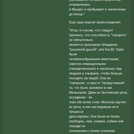
отправлялись
в Мандос и пребывают в заключении
до Конца."
Еще одна версия происхождения;
"Итак, я считаю, что следует
признать, что способность "говорить"
не обязательно
является признаком обладания
"разумной душой", или fea [6]. Орки
были
человекообразными животными,
нарочно извращенными
(переделанными) в насмешку над
людьми и эльфами, чтобы больше
походить на людей. Они не
"говорили", а просто "прокручивали"
то, что было заложено в них
Мелькором. Даже их бунтовские речи,
осуждение - он
знал обо всем этом. Мелькор научил
их речи, и они наследовали ее в
процессе
дрессировки. Они были не более
свободны, чем, скажем, собаки или
лошади по
отношению к своим хозяевам.