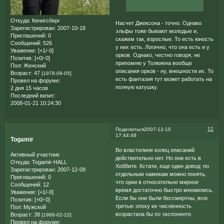
Откуда:
Кенигсберг
Насчет Джексона - точно. Однако
Зарегистрирован
: 2007-10-18
эльфы тоже бывают молодые и,
Приглашений:
0
скажем так, взрослые. То есть юность
Сообщений:
526
у них есть. Логично, что она есть и у
Уважение:
[+1/-0]
орков. Однако, честно говоря, не
Позитив:
[+0/-0]
припомню у Толкиена вообще
Пол:
Женский
описания орков - ну, внешности их. То
Возраст:
47
[1978-09-05]
есть фантазия тут может работать на
Провел на форуме:
полную катушку.
2 дня 15 часов
Последний визит:
2008-01-21 10:24:30
12
Поделиться
2007-12-10
17:44:48
Togamir
Во властелине колец описаний
Активный участник
действительно нет. Но они есть в
Откуда:
Togamir-HALL
Хоббите. Кстати, еще один довод: по
Зарегистрирован
: 2007-12-09
отдельным намекам можно понять,
Приглашений:
0
что орки в относительно мирное
Сообщений:
12
время достаточно быстро множились.
Уважение:
[+1/-0]
Если бы они были бессмертны, всю
Позитив:
[+0/-0]
третью эпоху их численность
Пол:
Мужской
возрастала бы по экспоненте.
Возраст:
38
[1988-02-22]
Провел на форуме: