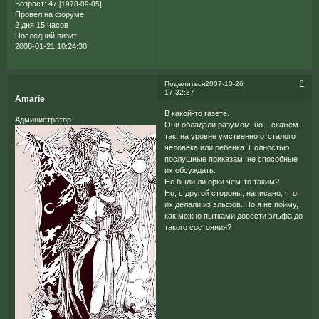
Возраст:
47
[1978-09-05]
Провел на форуме:
2 дня 15 часов
Последний визит:
2008-01-21 10:24:30
3
Поделиться
2007-10-26
17:32:37
Amarie
В какой-то газете.
Администратор
Они обладали разумом, но... скажем
так, на уровне умственно отсталого
человека или ребенка. Полностью
послушные приказам, не способные
их обсуждать.
Не были ли орки чем-то таким?
Но, с другой стороны, написано, что
их делали из эльфов. Но я не пойму,
как можно пытками довести эльфа до
такого состояния?