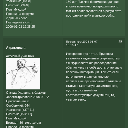
Уважение:
[+6/-0]
150 лет. Так что бессмертие для них
Позитив:
[+3/-0]
вполне возможно, но вряд ли кто-то
Пол:
Мужской
мог им воспользоваться в результате
Провел на форуме:
постоянных войн и междоусобиц.
2 дня 20 часов
Последний визит:
2009-01-03 12:35:25
19
Поделиться
2008-03-07
15:15:47
Аданэдель
Интересно, где читал. При всем
Активный участник
уважении к отдельным журналистам,
т.н. журналистские расследования
обычно несут в себе достаточно мало
полезной информации. Так что если
источником в данном случае
является не архив/оригинал отчета, а
статья в газете/журнале/интернете,
пусть и с ссылкой на
Откуда:
Украина, г.Харьков
соответствующие документы, то,
Зарегистрирован
: 2008-02-22
увы,
не верю
.
Приглашений:
0
Сообщений:
644
Уважение:
[+37/-11]
Позитив:
[+53/-17]
Пол:
Мужской
Возраст:
36
[1989-10-04]
Провел на форуме: