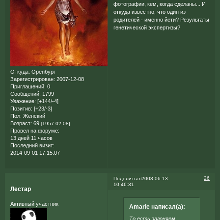
фотографии, кем, когда сделаны... И
откуда известно, что один из
родителей - именно йети? Результаты
генетической экспертизы?
Откуда:
Оренбург
Зарегистрирован
: 2007-12-08
Приглашений:
0
Сообщений:
1799
Уважение:
[+144/-4]
Позитив:
[+23/-3]
Пол:
Женский
Возраст:
69
[1957-02-08]
Провел на форуме:
13 дней 11 часов
Последний визит:
2014-09-01 17:15:07
26
Поделиться
2008-06-13
10:46:31
Лестар
Активный участник
Amarie написал(а):
То есть загоняем