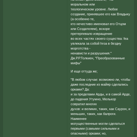
моральном или
теологическом уровне. Любое
создание, принявшее его как Владыку
(а особенно те,
кто нечестиво именовал его Отцом
или Создателем), вскоре
претерпевало извращение
во всех частях своего существа: fea
увлекала за собой hroa в бездну
морготства -
ненависти и разрушения."
Дж.Р.Р.Толкиен, "Преобразованные
мифы"
И еще оттуда же;
"В любом случае: возможно ли, чтобы
даже последние из майяр сделались
орками? Да:
и за пределами Арды, и в самой Арде,
до падения Утумно, Мелькор
совратил многих
духов: и великих, таких, как Саурон, и
меньших, таких, как балроги.
Наименее
могущественные могли сделаться
первыми (самыми сильными и
опасными) орками; но,