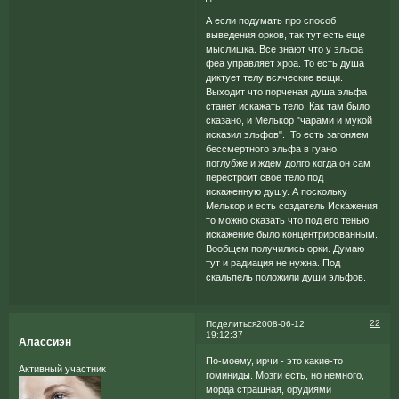
А если подумать про способ
выведения орков, так тут есть еще
мыслишка. Все знают что у эльфа
феа управляет хроа. То есть душа
диктует телу всяческие вещи.
Выходит что порченая душа эльфа
станет искажать тело. Как там было
сказано, и Мелькор "чарами и мукой
исказил эльфов". То есть загоняем
бессмертного эльфа в гуано
поглубже и ждем долго когда он сам
перестроит свое тело под
искаженную душу. А поскольку
Мелькор и есть создатель Искажения,
то можно сказать что под его тенью
искажение было концентрированным.
Вообщем получились орки. Думаю
тут и радиация не нужна. Под
скальпель положили души эльфов.
22
Поделиться
2008-06-12
19:12:37
Алассиэн
По-моему, ирчи - это какие-то
Активный участник
гоминиды. Мозги есть, но немного,
морда страшная, орудиями