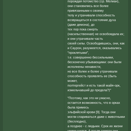
порождая потомство (ср. Мелиан),
они становились все более
привязанными к своему
телу и утрачивали способность
возвращаться в состояние духа
(даже демона), до
тех пор пока смерть
(насильственная) не освобождала их;
и они утрачивали часть
своей силы. Освободившись, они, как
и Саурон, разумеется, оказывались
"проклятыми",
т.е. совершенно бессильными,
бесконечно убывающими: они были
исполнены ненависти,
но все более и более утрачивали
способность проявлять ее (быть
может,
полтергейст и есть такой майя-орк,
измельчавший до предела?)"
"Поэтому, как это ни ужасно,
остается возможность, что в орках
была примесь
эльфийской крови [9]. Тогда они
могли спариваться даже с животными
(бесплодно),
а позднее - с людьми. Срок их жизни
уменьшился. А после смерти они