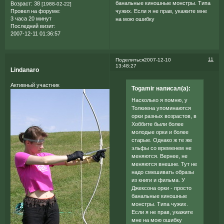
банальные киношные монстры. Типа
Возраст:
38
[1988-02-22]
Провел на форуме:
чужих. Если я не прав, укажите мне
3 часа 20 минут
на мою ошибку
Последний визит:
2007-12-11 01:36:57
11
Поделиться
2007-12-10
13:48:27
Lindanaro
Активный участник
Togamir написал(а):
Насколько я помню, у
Толкиена упоминаются
орки разных возрастов, в
Хоббите были более
молодые орки и более
старые. Однако ж те же
эльфы со временем не
меняются. Вернее, не
меняются внешне. Тут не
надо смешивать образы
из книги и фильма. У
Джексона орки - просто
банальные киношные
монстры. Типа чужих.
Если я не прав, укажите
мне на мою ошибку