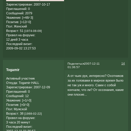
Зарегистрирован
: 2007-10-17
Приглашений:
0
Сообщений:
2079
Уважение:
[+48/-3]
Позитив:
[+12/-0]
Пол:
Женский
Возраст:
51
[1974-08-09]
Провел на форуме:
12 дней 3 часа
Последний визит:
2009-09-02 13:27:53
14
Поделиться
2007-12-11
01:36:57
Togamir
А от чьих рук, интересно? Охотников
Активный участник
за их головами в мирное время было
Откуда:
Togamir-HALL
не так уж и много. Сами с собой
Зарегистрирован
: 2007-12-09
кончали, что ли? От осознания, какие
Приглашений:
0
они плохие...
Сообщений:
12
Уважение:
[+1/-0]
Позитив:
[+0/-0]
Пол:
Мужской
Возраст:
38
[1988-02-22]
Провел на форуме:
3 часа 20 минут
Последний визит: