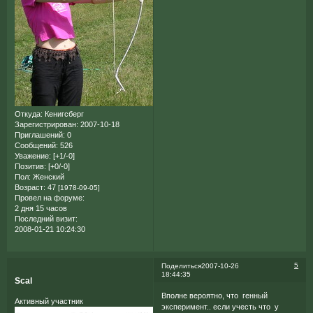
Откуда:
Кенигсберг
Зарегистрирован
: 2007-10-18
Приглашений:
0
Сообщений:
526
Уважение:
[+1/-0]
Позитив:
[+0/-0]
Пол:
Женский
Возраст:
47
[1978-09-05]
Провел на форуме:
2 дня 15 часов
Последний визит:
2008-01-21 10:24:30
5
Поделиться
2007-10-26
18:44:35
Scal
Вполне вероятно, что генный
Активный участник
эксперимент.. если учесть что у