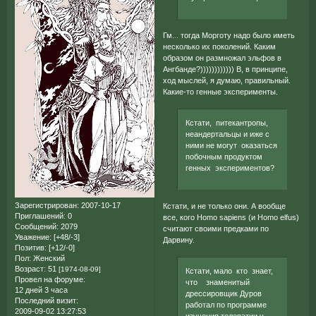
Гм... тогда Морготу надо было иметь
несколько их поколений. Каким
образом он размножал эльфов в
Ангбанде?)))))))))))) В, в принципе,
ход мыслей, я думаю, правильный.
Какие-то генные эксперименты.
Кстати, питекантропы,
неандертальцы и иже с
ними не могут оказаться
побочным продуктом
генных экспериментов?
Зарегистрирован
: 2007-10-17
Кстати, и не только они. А вообще
Приглашений:
0
все, кого Homo sapiens (и Homo elfus)
Сообщений:
2079
считают своими предками по
Уважение:
[+48/-3]
Дарвину.
Позитив:
[+12/-0]
Пол:
Женский
Возраст:
51
[1974-08-09]
Кстати, мало кто знает,
Провел на форуме:
что знаменитый
12 дней 3 часа
дрессировщик Дуров
Последний визит:
работал по программе
2009-09-02 13:27:53
изучения телепатии у