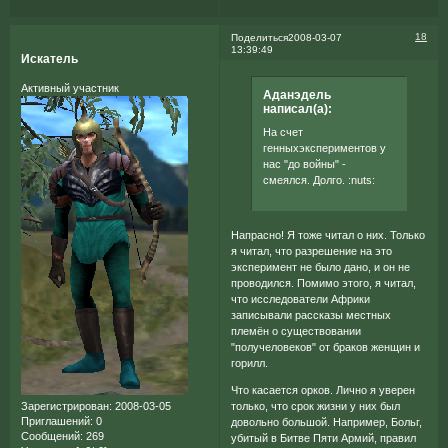
18
Поделиться
2008-03-07
13:39:49
Искатель
Активный участник
Аданэдель
написал(а):
На счет
генныхэкспериментов у
нас "до войны" -
смеялся. Долго. :nuts:
Напрасно! Я тоже читал о них. Только
я читал, что разрешение на это
эксперимент не было дано, и он не
проводился. Помимо этого, я читал,
что исследователи Африки
записывали рассказы местных
племён о существовании
"получеловеков" от браков женщин и
горилл.
Что касается орков. Лично я уверен
только, что срок жизни у них был
Зарегистрирован
: 2008-03-05
Приглашений:
0
довольно большой. Например, Больг,
Сообщений:
269
убитый в Битве Пяти Армий, правил