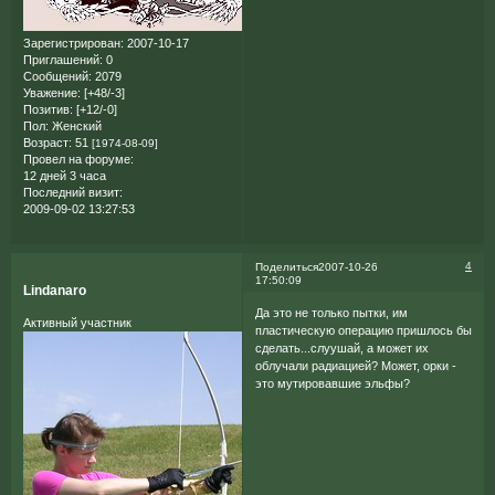
Зарегистрирован
: 2007-10-17
Приглашений:
0
Сообщений:
2079
Уважение:
[+48/-3]
Позитив:
[+12/-0]
Пол:
Женский
Возраст:
51
[1974-08-09]
Провел на форуме:
12 дней 3 часа
Последний визит:
2009-09-02 13:27:53
4
Поделиться
2007-10-26
17:50:09
Lindanaro
Да это не только пытки, им
Активный участник
пластическую операцию пришлось бы
сделать...слуушай, а может их
облучали радиацией? Может, орки -
это мутировавшие эльфы?