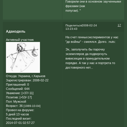
Говорили они в основном заученными
фразами (как
попугаи). "
17
Поделиться
2008-02-24
13:23:43
Аданэдель
На счет генныхэкспериментов у нас
Активный участник
"до войны" - смеялся. Долго. :nuts:
Эх, заполучить бы парочку
экземпляров да подвергнуть
вивисекции в принудительном
порядке. А так у нас и портрета то
достоверного нет...
Откуда:
Украина, г.Харьков
Зарегистрирован
: 2008-02-22
Приглашений:
0
Сообщений:
644
Уважение:
[+37/-11]
Позитив:
[+53/-17]
Пол:
Мужской
Возраст:
36
[1989-10-04]
Провел на форуме:
5 дней 13 часов
Последний визит:
2014-07-01 02:57:27