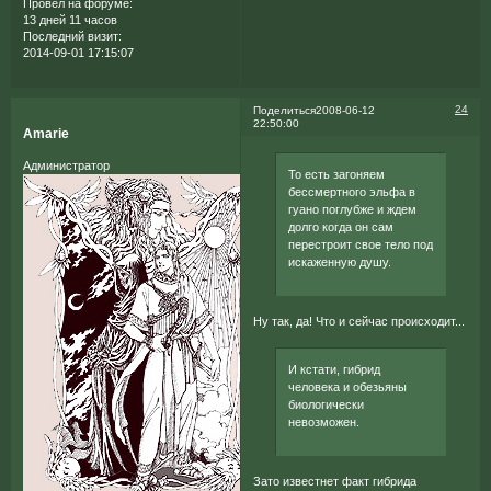
Провел на форуме:
13 дней 11 часов
Последний визит:
2014-09-01 17:15:07
24
Поделиться
2008-06-12
22:50:00
Amarie
Администратор
То есть загоняем
бессмертного эльфа в
гуано поглубже и ждем
долго когда он сам
перестроит свое тело под
искаженную душу.
Ну так, да! Что и сейчас происходит...
И кстати, гибрид
человека и обезьяны
биологически
невозможен.
Зато известнет факт гибрида