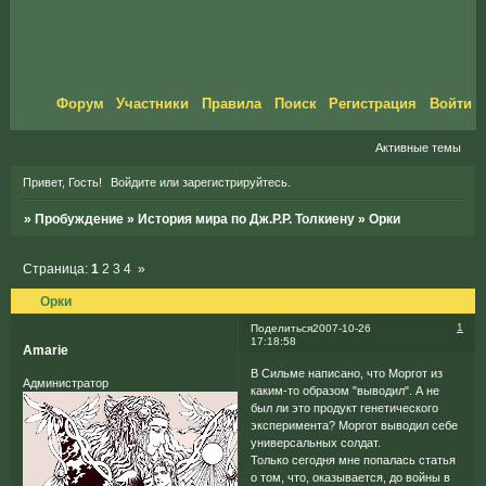
Форум
Участники
Правила
Поиск
Регистрация
Войти
Активные темы
Привет, Гость!
Войдите
или
зарегистрируйтесь
.
»
Пробуждение
»
История мира по Дж.Р.Р. Толкиену
»
Орки
Страница:
1
2
3
4
»
Орки
1
Поделиться
2007-10-26
17:18:58
Amarie
В Сильме написано, что Моргот из
Администратор
каким-то образом "выводил". А не
был ли это продукт генетического
эксперимента? Моргот выводил себе
универсальных солдат.
Только сегодня мне попалась статья
о том, что, оказывается, до войны в