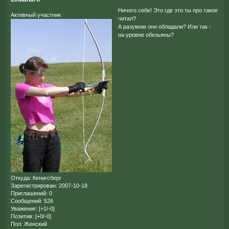
Ничего себе! Это где это ты про такое
Активный участник
читал?
А разумом они обладали? Или так -
на уровне обезьяны?
Откуда:
Кенигсберг
Зарегистрирован
: 2007-10-18
Приглашений:
0
Сообщений:
526
Уважение:
[+1/-0]
Позитив:
[+0/-0]
Пол:
Женский