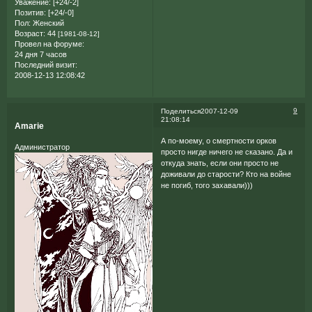
Уважение:
[+24/-2]
Позитив:
[+24/-0]
Пол:
Женский
Возраст:
44
[1981-08-12]
Провел на форуме:
24 дня 7 часов
Последний визит:
2008-12-13 12:08:42
9
Поделиться
2007-12-09
21:08:14
Amarie
А по-моему, о смертности орков
Администратор
просто нигде ничего не сказано. Да и
откуда знать, если они просто не
доживали до старости? Кто на войне
не погиб, того захавали)))