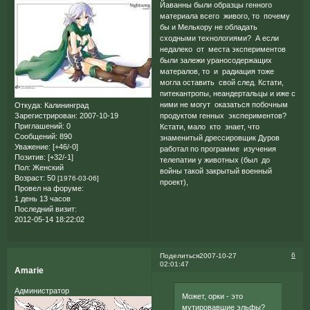
Йаванны были образцы генного
материала всего живого, то почему
бы и Мелькору не обладать
сходными технологиями? А если
недалеко от места экспериментов
были залежи ураносодержащих
матералов, то и радиация тоже
могла оставить свой след. Кстати,
питекантропы, неандертальцы и иже с
ними не могут оказаться побочным
Откуда:
Калининград
продуктом генных экспериментов?
Зарегистрирован
: 2007-10-19
Приглашений:
0
Кстати, мало кто знает, что
Сообщений:
890
знаменитый дрессировщик Дуров
Уважение:
[+46/-0]
работал по программе изучения
Позитив:
[+32/-1]
телепатии у животных (был до
Пол:
Женский
войны такой закрытый военный
Возраст:
50
[1976-03-06]
проект),
Провел на форуме:
1 день 13 часов
Последний визит:
2012-05-14 18:22:02
6
Поделиться
2007-10-27
02:01:47
Amarie
Администратор
Может, орки - это
мутировавшие эльфы?