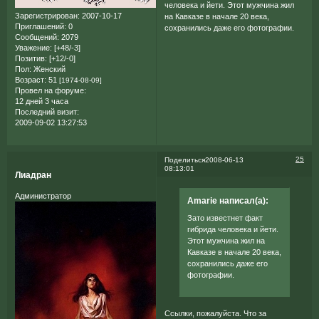
человека и йети. Этот мужчина жил
Зарегистрирован
: 2007-10-17
на Кавказе в начале 20 века,
Приглашений:
0
сохранились даже его фотографии.
Сообщений:
2079
Уважение:
[+48/-3]
Позитив:
[+12/-0]
Пол:
Женский
Возраст:
51
[1974-08-09]
Провел на форуме:
12 дней 3 часа
Последний визит:
2009-09-02 13:27:53
25
Поделиться
2008-06-13
08:13:01
Лиадран
Администратор
Amarie написал(а):
Зато известнет факт
гибрида человека и йети.
Этот мужчина жил на
Кавказе в начале 20 века,
сохранились даже его
фотографии.
Ссылки, пожалуйста. Что за