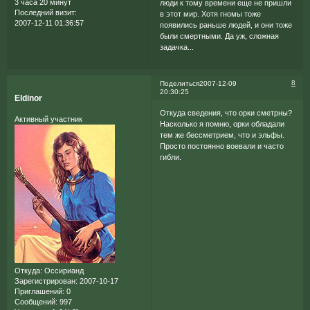
3 часа 20 минут
люди к тому времени еще не пришли
Последний визит:
в этот мир. Хотя гномы тоже
2007-12-11 01:36:57
появились раньше людей, и они тоже
были смертными. Да уж, сложная
задачка...
8
Поделиться
2007-12-09
20:30:25
Eldinor
Откуда сведения, что орки сметрны?
Активный участник
Насколько я помню, орки обладали
тем же бессметрием, что и эльфы.
Просто постоянно воевали и часто
гибли.
Откуда:
Оссирианд
Зарегистрирован
: 2007-10-17
Приглашений:
0
Сообщений:
997