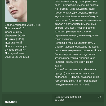
пользоваться могут, говорить - так
себе, на человека умеренно похожи.
Но не люди. И не эльдалиэ, даже
теоретически. Другое дело, что при
недостаточной информации "откуда
они взялись", учитывая незнакомство
эльдар с обезьянами (умеренные
Зарегистрирован
: 2008-04-28
широты всё-таки) первая версия,
Приглашений:
0
которая приходит на ум -
это
Сообщений:
50
сделано из эльдар, иначе откуда оно
Уважение:
[+1/-0]
Позитив:
[+0/-0]
такое взялось?
Пол:
Женский
Легенды о "лесных людях" есть у
Провел на форуме:
многих народов, большинство таких
9 часов 30 минут
рассказов умеренно страшные. Но на
Последний визит:
Борнео герой таких легенд - оранг,
2008-06-26 20:42:33
который всё-таки антропоид, а не
человек, как бы его местные ни
звали.
Про гибрид человека и обезьяны -
ерунда (не иначе жёлтая пресса
попаслась). В Грузии был обезьянник,
там велись испытания препаратов,
поведенческие опыты, и всё.
23
Поделиться
2008-06-12
21:10:26
Лиадран