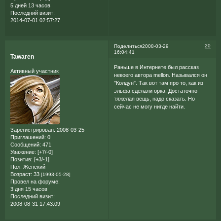
5 дней 13 часов
Последний визит:
2014-07-01 02:57:27
20
Поделиться
2008-03-29
16:04:41
Tawaren
Раньше в Интернете был рассказ
Активный участник
некоего автора mellon. Назывался он
"Колдун". Так вот там про то, как из
эльфа сделали орка. Достаточно
тяжелая вещь, надо сказать. Но
сейчас не могу нигде найти.
Зарегистрирован
: 2008-03-25
Приглашений:
0
Сообщений:
471
Уважение:
[+7/-0]
Позитив:
[+3/-1]
Пол:
Женский
Возраст:
33
[1993-05-28]
Провел на форуме:
3 дня 15 часов
Последний визит:
2008-08-31 17:43:09