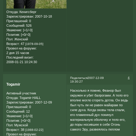
Откуда:
Кенигсберг
Зарегистрирован
: 2007-10-18
Приглашений:
0
Сообщений:
526
Уважение:
[+1/-0]
Позитив:
[+0/-0]
Пол:
Женский
Возраст:
47
[1978-09-05]
Провел на форуме:
2 дня 15 часов
Последний визит:
2008-01-21 10:24:30
4
Поделиться
2007-12-09
19:30:27
Togamir
Насколько я помню, Феанор был
Активный участник
окружен и убит балрогами. А тело его
Откуда:
Togamir-HALL
вполне могло сгореть дотла. Он ведь
Зарегистрирован
: 2007-12-09
был чуть ли не равен майарам по
Приглашений:
0
силе духа. Когда оковы тела спали,
Сообщений:
12
его пламенный дух покинул
Уважение:
[+1/-0]
материальную оболочку и тело его,
Позитив:
[+0/-0]
до поры носившее в себе Огонь
Пол:
Мужской
самого Эру, развеялось пеплом
Возраст:
38
[1988-02-22]
Провел на форуме: