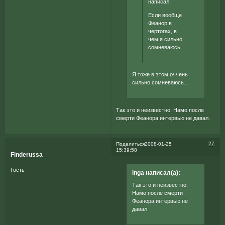
написал:
Если вообще
Феанор в
чертогах, в
чем я сильно
сомневаюсь.
Я тоже в этом оччень
сильно сомневаюсь...
Так это и неизвестно. Намо после
смерти Феанора интервью не давал.
27
Поделиться
2008-01-25
15:39:58
Finderussa
Гость
inga написал(а):
Так это и неизвестно.
Намо после смерти
Феанора интервью не
давал.