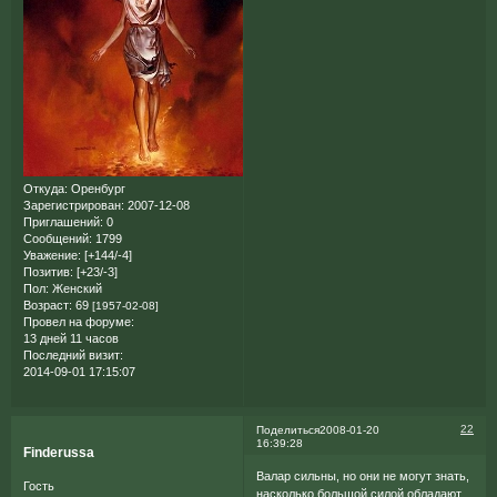
Откуда:
Оренбург
Зарегистрирован
: 2007-12-08
Приглашений:
0
Сообщений:
1799
Уважение:
[+144/-4]
Позитив:
[+23/-3]
Пол:
Женский
Возраст:
69
[1957-02-08]
Провел на форуме:
13 дней 11 часов
Последний визит:
2014-09-01 17:15:07
22
Поделиться
2008-01-20
16:39:28
Finderussa
Валар сильны, но они не могут знать,
Гость
насколько большой силой обладают