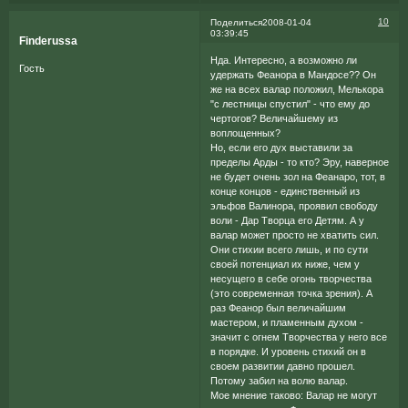
10
Поделиться
2008-01-04
03:39:45
Finderussa
Нда. Интересно, а возможно ли
Гость
удержать Феанора в Мандосе?? Он
же на всех валар положил, Мелькора
"с лестницы спустил" - что ему до
чертогов? Величайшему из
воплощенных?
Но, если его дух выставили за
пределы Арды - то кто? Эру, наверное
не будет очень зол на Феанаро, тот, в
конце концов - единственный из
эльфов Валинора, проявил свободу
воли - Дар Творца его Детям. А у
валар может просто не хватить сил.
Они стихии всего лишь, и по сути
своей потенциал их ниже, чем у
несущего в себе огонь творчества
(это современная точка зрения). А
раз Феанор был величайшим
мастером, и пламенным духом -
значит с огнем Творчества у него все
в порядке. И уровень стихий он в
своем развитии давно прошел.
Потому забил на волю валар.
Мое мнение таково: Валар не могут