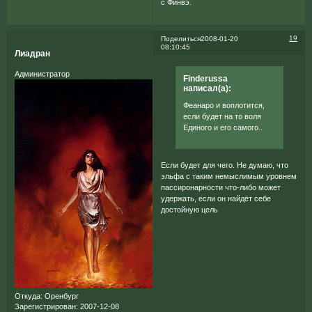
с Финвэ.
19
Поделиться
2008-01-20
08:10:45
Лиадран
Администратор
Finderussa
написал(а):
Феанаро и воплотится,
если будет на то воля
Единого и его самого..
Если будет для чего. Не думаю, что
эльфа с таким немыслимым уровнем
пассиронарности что-либо может
удержать, если он найдёт себе
достойную цель
Откуда:
Оренбург
Зарегистрирован
: 2007-12-08