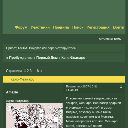
Форум
Участники
Правила
Поиск
Регистрация
Войти
Активные темы
Привет, Гость!
Войдите
или
зарегистрируйтесь
.
»
Пробуждение
»
Первый Дом
»
Кано Феанаро
Страница:
1
2
3
…
6
»
Кано Феанаро
1
Поделиться
2007-10-31
14:48:49
Amarie
И, конечно, самый выдающийся из
Администратор
эльфов, Феанаро. Все валар одарили
его щедро - и красотой, и умом.
Видимо, поэтому он был таким
лакомым кусочком для Моргота.
Меня интересует вот, что. Феанаро
погиб, сожженный своим