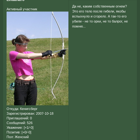
Да не, каким собственным огнем?
Активный участник
Это его тело после гибели, якобы
вспыхнуло и сгорело. А так-то его
убили - не то орки, не то балрог, не
помню...
Откуда:
Кенигсберг
Зарегистрирован
: 2007-10-18
Приглашений:
0
Сообщений:
526
Уважение:
[+1/-0]
Позитив:
[+0/-0]
Пол:
Женский