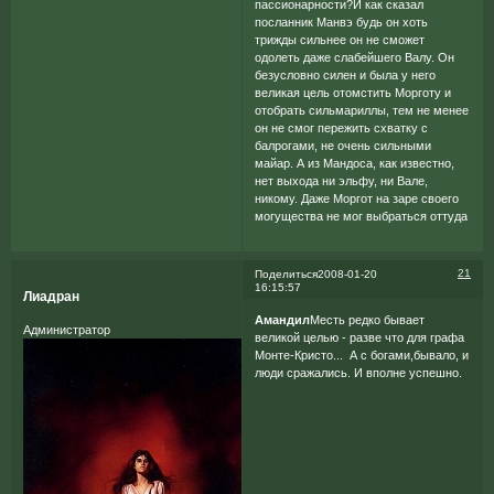
пассионарности?И как сказал
посланник Манвэ будь он хоть
трижды сильнее он не сможет
одолеть даже слабейшего Валу. Он
безусловно силен и была у него
великая цель отомстить Морготу и
отобрать сильмариллы, тем не менее
он не смог пережить схватку с
балрогами, не очень сильными
майар. А из Мандоса, как известно,
нет выхода ни эльфу, ни Вале,
никому. Даже Моргот на заре своего
могущества не мог выбраться оттуда
21
Поделиться
2008-01-20
16:15:57
Лиадран
Амандил
Месть редко бывает
Администратор
великой целью - разве что для графа
Монте-Кристо... А с богами,бывало, и
люди сражались. И вполне успешно.