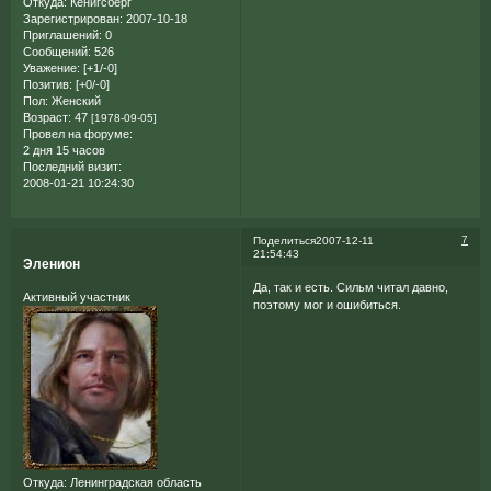
Откуда:
Кенигсберг
Зарегистрирован
: 2007-10-18
Приглашений:
0
Сообщений:
526
Уважение:
[+1/-0]
Позитив:
[+0/-0]
Пол:
Женский
Возраст:
47
[1978-09-05]
Провел на форуме:
2 дня 15 часов
Последний визит:
2008-01-21 10:24:30
7
Поделиться
2007-12-11
21:54:43
Эленион
Да, так и есть. Сильм читал давно,
Активный участник
поэтому мог и ошибиться.
Откуда:
Ленинградская область