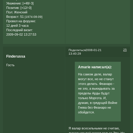
Уважение:
[+48/-3]
Позитив:
[+12/-0]
Пол:
Женский
Возраст:
51
[1974-08-09]
Провел на форуме:
12 дней 3 часа
Последний визит:
2009-09-02 13:27:53
25
Поделиться
2008-01-21
13:40:29
Finderussa
Гость
Amarie написал(а):
На самом деле, валар
могут все, но не станут
этого делать. Феанаро -
не зло, а выкидывать за
пределы Арды будут
только Моргота. И,
думаю, в грядущей Войне
Гнева без Феанаро не
обойдется.
Я валар всесильными не считаю,