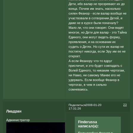
Дети, ибо валар не прозревают их до
конца. Почем им знать, насколько
силен Феанор - если валар вообще не
участвовали в сотворении Детей, и
даже не в курсе были поначалу?
Мало ли, что они говорят. Они видят
многое, но Дети для валар - это Тайна
Единого, они могут видеть форму,
проявления, и на основании их
судить о Детях. Но сути их валар не
постигнут никогда, если Эру им ее не
откроет.
А если Феанору что-то вдруг
приспичит, и это будет совпадать с
Волей Единого, то никаким чертогам,
ни Намо, ни самому Манве его не
удержать. Если вообще Феанор в
чертогах, в чем я сильно
сомневаюсь.
23
Поделиться
2008-01-20
17:31:26
Лиадран
Администратор
Finderussa
написал(а):