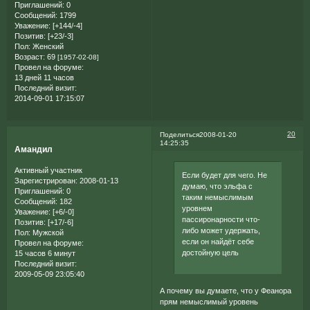
Приглашений:
0
Сообщений:
1799
Уважение:
[+144/-4]
Позитив:
[+23/-3]
Пол:
Женский
Возраст:
69
[1957-02-08]
Провел на форуме:
13 дней 11 часов
Последний визит:
2014-09-01 17:15:07
20
Поделиться
2008-01-20
14:25:35
Амандил
Активный участник
Если будет для чего. Не
Зарегистрирован
: 2008-01-13
думаю, что эльфа с
Приглашений:
0
таким немыслимым
Сообщений:
182
уровнем
Уважение:
[+6/-0]
пассиронарности что-
Позитив:
[+17/-6]
либо может удержать,
Пол:
Мужской
если он найдёт себе
Провел на форуме:
достойную цель
15 часов 6 минут
Последний визит:
2009-05-09 23:05:40
А почему вы думаете, что у Феанора
прям немыслимый уровень