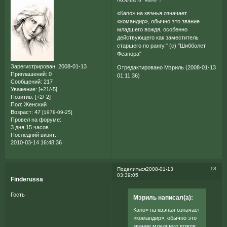
«Каno» на квэнья означает
«командир», обычно это звание
младшего вождя, особенно
действующего как заместитель
старшего по рангу." (с) "Шибболет
Феанора"
Зарегистрирован
: 2008-01-13
Отредактировано Мэриль (2008-01-13
Приглашений:
0
01:11:36)
Сообщений:
217
Уважение:
[+21/-5]
Позитив:
[+2/-2]
Пол:
Женский
Возраст:
47
[1978-09-25]
Провел на форуме:
3 дня 15 часов
Последний визит:
2010-03-14 16:48:36
13
Поделиться
2008-01-13
03:39:05
Finderussa
Гость
Мэриль написал(а):
Каno» на квэнья означает
«командир», обычно это
звание младшего вождя,