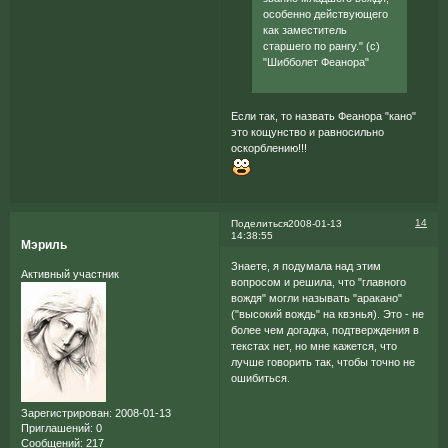
особенно действующего
как заместитель
старшего по рангу." (с)
"Шибболет Феанора"
Если так, то назвать Феанора "кано"
это кощунство и равносильно
оскорблению!!!
14
Поделиться
2008-01-13
14:38:55
Мэриль
Знаете, я подумала над этим
Активный участник
вопросом и решила, что "главного
вождя" могли называть "аракано"
("высокий вождь" на квэнья). Это - не
более чем догадка, подтверждения в
текстах нет, но мне кажется, что
лучше говорить так, чтобы точно не
ошибиться.
Зарегистрирован
: 2008-01-13
Приглашений:
0
Сообщений:
217