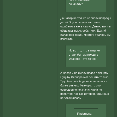
поначалу?
Да Валар не только не знали природы
детей Эру, но еще и частенько
ошибались как в самих Детях, так и в
общеардынских событиях. Если б
Валар все знали, многого удалось бы
избежать.
Но вот то, что валар не
стали бы так плющить
Феанора - это точно.
А Валар и не имели право плющить.
Судьбу Феанора мог решить только
Эру. А если в Арде не появлялоось
более равных Феанору, то это
совершенно не значит что и не
появится, так как история Арды еще
не закончилась.
Finderussa