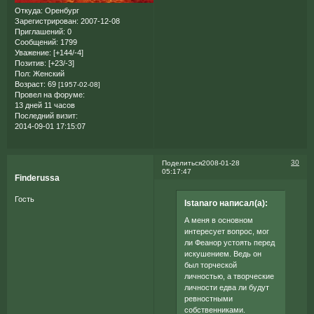
Откуда:
Оренбург
Зарегистрирован
: 2007-12-08
Приглашений:
0
Сообщений:
1799
Уважение:
[+144/-4]
Позитив:
[+23/-3]
Пол:
Женский
Возраст:
69
[1957-02-08]
Провел на форуме:
13 дней 11 часов
Последний визит:
2014-09-01 17:15:07
30
Поделиться
2008-01-28
05:17:47
Finderussa
Гость
Istanaro написал(а):
А меня в основном
интересует вопрос, мог
ли Феанор устоять перед
искушением. Ведь он
был торческой
личностью, а творческие
личности едва ли будут
ревностными
собственниками.