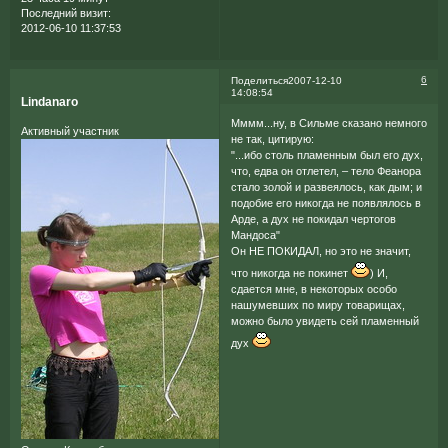
Последний визит:
2012-06-10 11:37:53
6
Поделиться
2007-12-10
14:08:54
Lindanaro
Мммм...ну, в Сильме сказано немного
Активный участник
не так, цитирую:
"...ибо столь пламенным был его дух,
что, едва он отлетел, – тело Феанора
стало золой и развеялось, как дым; и
подобие его никогда не появлялось в
Арде, а дух не покидал чертогов
Мандоса"
Он НЕ ПОКИДАЛ, но это не значит,
что никогда не покинет
) И,
сдается мне, в некоторых особо
нашумевших по миру товарищах,
можно было увидеть сей пламенный
дух