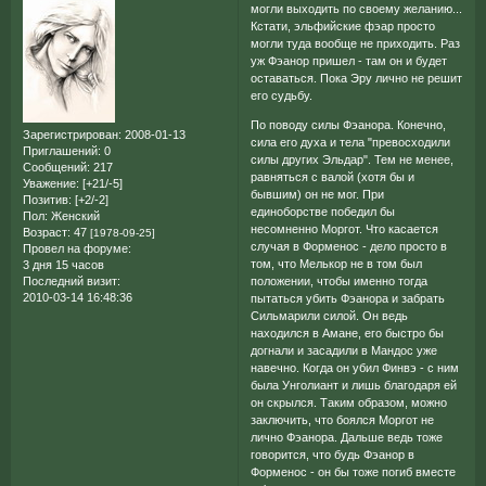
могли выходить по своему желанию...
Кстати, эльфийские фэар просто
могли туда вообще не приходить. Раз
уж Фэанор пришел - там он и будет
оставаться. Пока Эру лично не решит
его судьбу.
По поводу силы Фэанора. Конечно,
Зарегистрирован
: 2008-01-13
сила его духа и тела "превосходили
Приглашений:
0
силы других Эльдар". Тем не менее,
Сообщений:
217
равняться с валой (хотя бы и
Уважение:
[+21/-5]
бывшим) он не мог. При
Позитив:
[+2/-2]
единоборстве победил бы
Пол:
Женский
несомненно Моргот. Что касается
Возраст:
47
[1978-09-25]
случая в Форменос - дело просто в
Провел на форуме:
том, что Мелькор не в том был
3 дня 15 часов
Последний визит:
положении, чтобы именно тогда
2010-03-14 16:48:36
пытаться убить Фэанора и забрать
Сильмарили силой. Он ведь
находился в Амане, его быстро бы
догнали и засадили в Мандос уже
навечно. Когда он убил Финвэ - с ним
была Унголиант и лишь благодаря ей
он скрылся. Таким образом, можно
заключить, что боялся Моргот не
лично Фэанора. Дальше ведь тоже
говорится, что будь Фэанор в
Форменос - он бы тоже погиб вместе