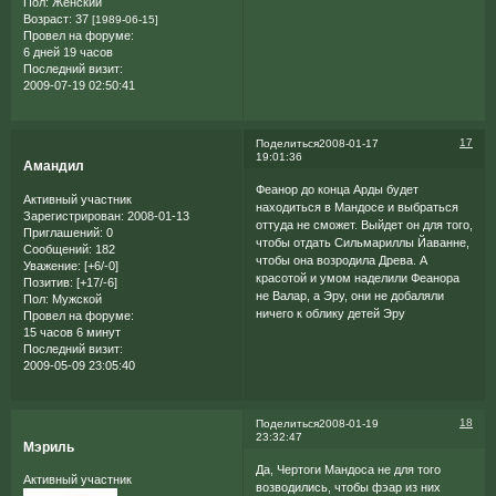
Пол:
Женский
Возраст:
37
[1989-06-15]
Провел на форуме:
6 дней 19 часов
Последний визит:
2009-07-19 02:50:41
17
Поделиться
2008-01-17
19:01:36
Амандил
Феанор до конца Арды будет
Активный участник
находиться в Мандосе и выбраться
Зарегистрирован
: 2008-01-13
оттуда не сможет. Выйдет он для того,
Приглашений:
0
чтобы отдать Сильмариллы Йаванне,
Сообщений:
182
чтобы она возродила Древа. А
Уважение:
[+6/-0]
красотой и умом наделили Феанора
Позитив:
[+17/-6]
не Валар, а Эру, они не добаляли
Пол:
Мужской
ничего к облику детей Эру
Провел на форуме:
15 часов 6 минут
Последний визит:
2009-05-09 23:05:40
18
Поделиться
2008-01-19
23:32:47
Мэриль
Да, Чертоги Мандоса не для того
Активный участник
возводились, чтобы фэар из них