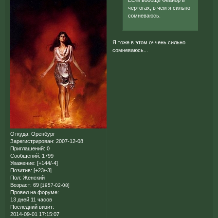
Если вообще Феанор в
чертогах, в чем я сильно
сомневаюсь.
Я тоже в этом оччень сильно
сомневаюсь...
Откуда:
Оренбург
Зарегистрирован
: 2007-12-08
Приглашений:
0
Сообщений:
1799
Уважение:
[+144/-4]
Позитив:
[+23/-3]
Пол:
Женский
Возраст:
69
[1957-02-08]
Провел на форуме:
13 дней 11 часов
Последний визит:
2014-09-01 17:15:07