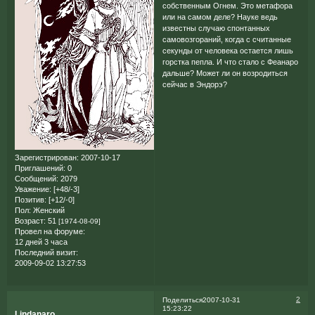
собственным Огнем. Это метафора
или на самом деле? Науке ведь
известны случаю спонтанных
самовозгораний, когда с считанные
секунды от человека остается лишь
горстка пепла. И что стало с Феанаро
дальше? Может ли он возродиться
сейчас в Эндорэ?
Зарегистрирован
: 2007-10-17
Приглашений:
0
Сообщений:
2079
Уважение:
[+48/-3]
Позитив:
[+12/-0]
Пол:
Женский
Возраст:
51
[1974-08-09]
Провел на форуме:
12 дней 3 часа
Последний визит:
2009-09-02 13:27:53
2
Поделиться
2007-10-31
15:23:22
Lindanaro