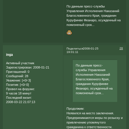
По данным пресс-службы
Управления Исполнения Наказаний
Благословенного Края, гражданин
Куруфинве Феанаро, осужденный на
пожизненый срок...
28
Поделиться
2008-01-25
19:01:11
inga
Активный участник
По данным пресс-
Зарегистрирован
: 2008-01-21
службы Управления
Приглашений:
0
Исполнения Наказаний
Сообщений:
28
Благословенного Края,
Уважение:
[+0/-3]
гражданин Куруфинве
Позитив:
[+0/-0]
Феанаро, осужденный на
Провел на форуме:
пожизненый срок...
9 часов 18 минут
Последний визит:
2008-03-22 21:07:13
Продолжим:
Неявился на место заключения.
Предпринимаются меры по розыску и
привлечению упомянутого
гражданина к ответственности.