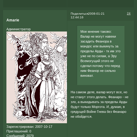
24
Поделиться
2008-01-21
12:44:16
Amarie
Администратор
Мое мнение таково:
Валар не могут навеки
засадить Феанора в
мандос или выкинуть за
пределы Арды - тк им это
уже не по силам, а Эру
Всемогущий этого не
сделал потому что перед
ним Феанор не сильно
виноват.
На самом деле, валар могут все, но
не станут этого делать. Феанаро - не
зло, а выкидывать за пределы Арды
будут только Моргота. И, думаю, в
грядущей Войне Гнева без Феанаро
не обойдется.
Зарегистрирован
: 2007-10-17
Приглашений:
0
Сообщений:
2079