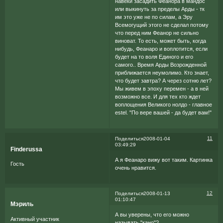
навеки засадить Феанора в мандос
или выкинуть за пределы Арды - тк
им это уже не по силам, а Эру
Всемогущий этого не сделал потому
что перед ним Феанор не сильно
виноват. То есть, может быть, когда
нибудь, Феанаро и воплотится, если
будет на то воля Единого и его
самого.. Время Арды Возрожденной
приближается неумолимо. Кто знает,
что будет завтра? А через сотню лет?
Мы живем в эпоху перемен - а в ней
возможно все. И для тех кто ждет
воплощения Великого нолдо - главное
estel. "По вере вашей - да будет вам!"
11
Поделиться
2008-01-04
03:49:29
Finderussa
А я Феанаро вижу вот таким. Картинка
Гость
очень нравится.
12
Поделиться
2008-01-13
01:10:47
Мэриль
А вы уверены, что его можно
Активный участник
называть "кано"?