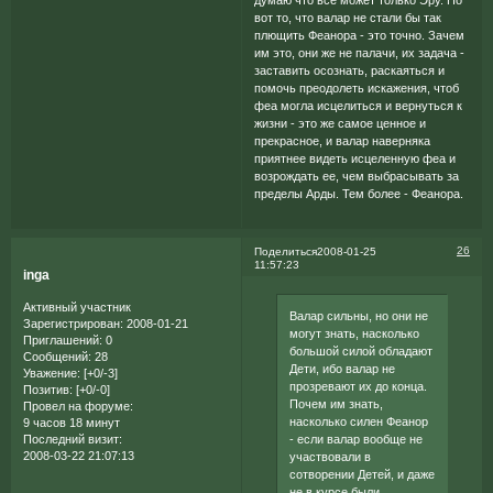
думаю что всё может только Эру. Но
вот то, что валар не стали бы так
плющить Феанора - это точно. Зачем
им это, они же не палачи, их задача -
заставить осознать, раскаяться и
помочь преодолеть искажения, чтоб
феа могла исцелиться и вернуться к
жизни - это же самое ценное и
прекрасное, и валар наверняка
приятнее видеть исцеленную феа и
возрождать ее, чем выбрасывать за
пределы Арды. Тем более - Феанора.
26
Поделиться
2008-01-25
11:57:23
inga
Активный участник
Валар сильны, но они не
Зарегистрирован
: 2008-01-21
могут знать, насколько
Приглашений:
0
большой силой обладают
Сообщений:
28
Дети, ибо валар не
Уважение:
[+0/-3]
прозревают их до конца.
Позитив:
[+0/-0]
Почем им знать,
Провел на форуме:
насколько силен Феанор
9 часов 18 минут
- если валар вообще не
Последний визит:
2008-03-22 21:07:13
участвовали в
сотворении Детей, и даже
не в курсе были