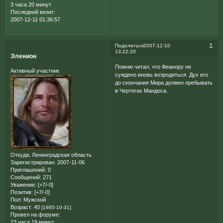
3 часа 20 минут
Последний визит:
2007-12-11 01:36:57
5
Поделиться
2007-12-10
13:22:20
Эленион
Помню читал, что Феанору не
Активный участник
суждено вновь возродиться. Дух его
до скончания Мира должен пребывать
в Чертогах Мандоса.
Откуда:
Ленинградская область
Зарегистрирован
: 2007-11-06
Приглашений:
0
Сообщений:
271
Уважение:
[+7/-0]
Позитив:
[+7/-0]
Пол:
Мужской
Возраст:
40
[1985-10-31]
Провел на форуме:
23 часа 19 минут