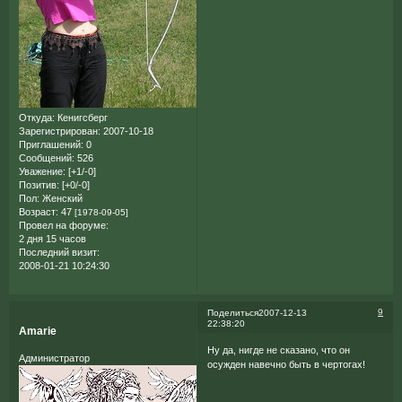
Откуда:
Кенигсберг
Зарегистрирован
: 2007-10-18
Приглашений:
0
Сообщений:
526
Уважение:
[+1/-0]
Позитив:
[+0/-0]
Пол:
Женский
Возраст:
47
[1978-09-05]
Провел на форуме:
2 дня 15 часов
Последний визит:
2008-01-21 10:24:30
9
Поделиться
2007-12-13
22:38:20
Amarie
Ну да, нигде не сказано, что он
Администратор
осужден навечно быть в чертогах!