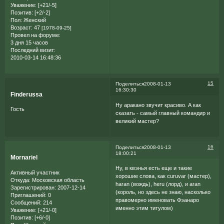
Уважение:
[+21/-5]
Позитив:
[+2/-2]
Пол:
Женский
Возраст:
47
[1978-09-25]
Провел на форуме:
3 дня 15 часов
Последний визит:
2010-03-14 16:48:36
15
Поделиться
2008-01-13
16:30:30
Finderussa
Ну аракано звучит красиво. А как
Гость
сказать - самый главный командир и
великий мастер?
16
Поделиться
2008-01-13
18:00:21
Mornariel
Ну, в квэнья есть еще и такие
Активный участник
хорошие слова, как curuvar (мастер),
Откуда:
Московская область
haran (вождь), heru (лорд), и aran
Зарегистрирован
: 2007-12-14
(король, но здесь не знаю, насколько
Приглашений:
0
правомерно именовать Фэанаро
Сообщений:
214
именно этим титулом)
Уважение:
[+21/-0]
Позитив:
[+6/-0]